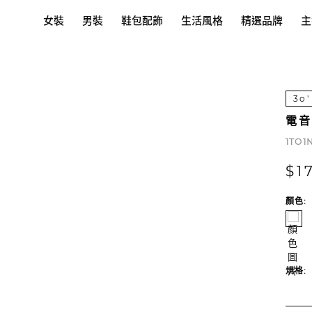
女裝
男裝
鞋包配飾
生活風格
精選品牌
主
3o'
電
1TO1
$1
顏色:
規格: