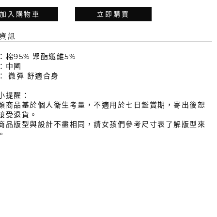
加入購物車
立即購買
資訊
：棉95% 聚酯纖維5%
：中國
： 微彈 舒適合身
小提醒：
類商品基於個人衛生考量，不適用於七日鑑賞期，寄出後恕
接受退貨。
商品版型與設計不盡相同，請女孩們參考尺寸表了解版型來
。
：本商品不包含搭配之飾品配件，如有需要請另行選購。