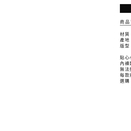
商品
材質
產地
版型
貼心
內褲
無法
每款
選購
備註