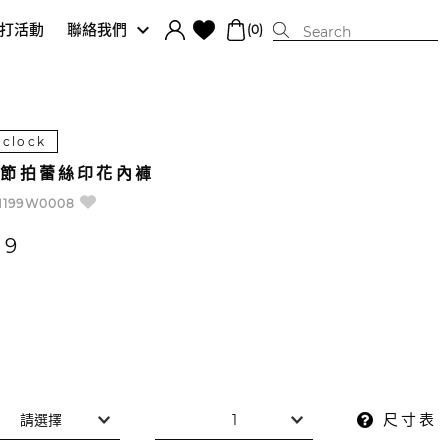
打活動
聯絡我們
(0)
 clock
音節拍蕾絲印花內褲
N199W0008
79
尺寸表