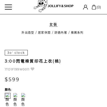
(0)
女裝
外出造型
居家休閒
舒適內著
推薦系列
3o' clock
3:00閃電棉質印花上衣(桃)
1TO1F199W0011
$599
顏色: