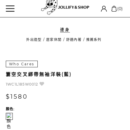
(0)
連身
外出造型
居家休閒
舒適內著
推薦系列
Who Cares
簍空交叉綁帶無袖洋裝(藍)
1WC1L185W0012
$1580
顏色: