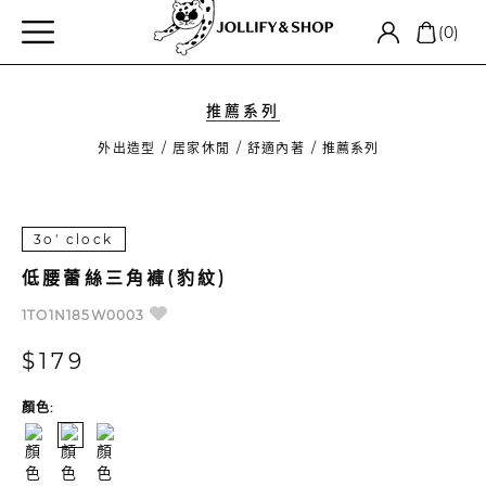
(0)
推薦系列
外出造型
居家休閒
舒適內著
推薦系列
3o' clock
低腰蕾絲三角褲(豹紋)
1TO1N185W0003
$179
顏色: