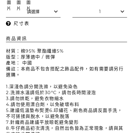
尺寸表
商品資訊
材質：棉95% 聚酯纖維5%
版型：厚薄適中 / 微彈
產地： 中國
備註：本商品不包含搭配之飾品配件，如有需要請另行
選購。
1.深淺色請分開洗滌，以避免染色
2.洗滌水溫請低於30°C，請勿長時間浸泡
3.請勿烘乾，避免衣物縮水
4.請勿使用漂白劑，以免破壞布料
5.建議低溫墊布熨燙6.印繡花、刷色商品請反面手洗，
不可搓揉與脫水，以避免脫落
7.針織商品建議平放晾乾避免變形
8.牛仔商品初次清洗，自然出色皆為正常現象，請與其