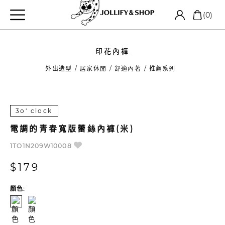
(0)
印花內褲
外出造型
居家休閒
舒適內著
推薦系列
3o' clock
電調的青春寬版蕾絲內褲(米)
1TO1N209W10008
$179
顏色: