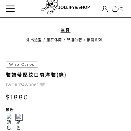
(0)
連身
外出造型
居家休閒
舒適內著
推薦系列
Who Cares
裝飾帶壓紋口袋洋裝(綠)
1WC1L174W0062
$1880
顏色: